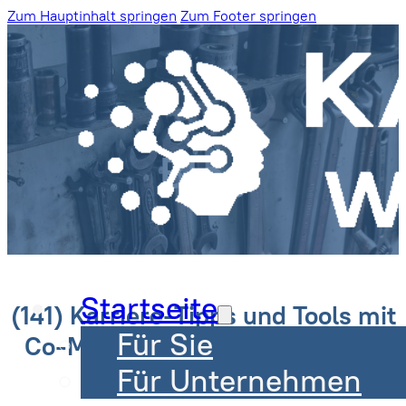
Zum Hauptinhalt springen
Zum Footer springen
Blog
Startseite
(141) Karriere-Tipps und Tools mit
Für Sie
Co-Moderator Marc Huybreghs
Für Unternehmen
Peter Mörs | 6. November 2023