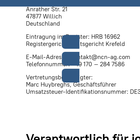
NCN GmbH
Anrather Str. 21
47877 Willich
Deutschland
Eintragung im Register: HRB 16962
Registergericht: Amtsgericht Krefeld
E-Mail-Adresse: kontakt@ncn-ag.com
Telefonnummer: +49 170 – 284 7586
Vertretungsberechtigter:
Marc Huybreghs, Geschäftsführer
Umsatzsteuer-Identifikationsnummer: D
Verantwortlich für j