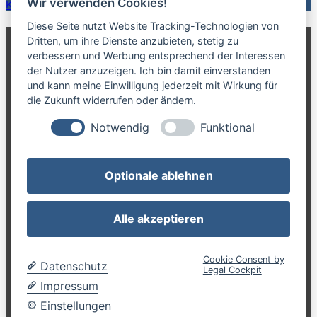
Wir verwenden Cookies!
Karriere-Newsletter erhalten
Diese Seite nutzt Website Tracking-Technologien von
Dritten, um ihre Dienste anzubieten, stetig zu
Karriere-Werkstatt.com
verbessern und Werbung entsprechend der Interessen
der Nutzer anzuzeigen. Ich bin damit einverstanden
und kann meine Einwilligung jederzeit mit Wirkung für
ist eine Marke der NCN GmbH
die Zukunft widerrufen oder ändern.
Notwendig
Funktional
NCN GmbH
Optionale ablehnen
Anrather Str. 21
47877 Willich
Alle akzeptieren
Cookie Consent by
Datenschutz
Legal Cockpit
Impressum
Datenschutz
|
Impressum
Einstellungen