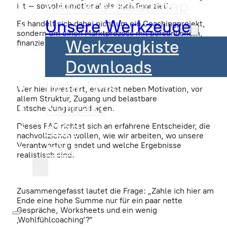
Karriere-Roadmap
ist – sowohl emotional als auch finanziell.
Unsere Werkzeuge
Es handelt sich dabei nicht um ein Coachingprojekt,
sondern um einen Marktprozess mit persönlichem,
Werkzeugkiste
finanziellem und reputativem Risiko.
Downloads
Über Uns
Wer hier investiert, erwartet neben Motivation, vor
allem Struktur, Zugang und belastbare
Kontakt
Entscheidungsgrundlagen.
Blog
Dieses FAQ richtet sich an erfahrene Entscheider, die
nachvollziehen wollen, wie wir arbeiten, wo unsere
FAQ
Verantwortung endet und welche Ergebnisse
realistisch sind.
Zusammengefasst lautet die Frage: „Zahle ich hier am
Ende eine hohe Summe nur für ein paar nette
Gespräche, Worksheets und ein wenig
‚Wohlfühlcoaching‘?“