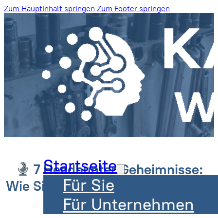
Zum Hauptinhalt springen
Zum Footer springen
Blog
Startseite
7 Headhunter Geheimnisse:
Für Sie
Wie Sie als Bewerber überzeugen
Für Unternehmen
Peter Mörs | 18. August 2025