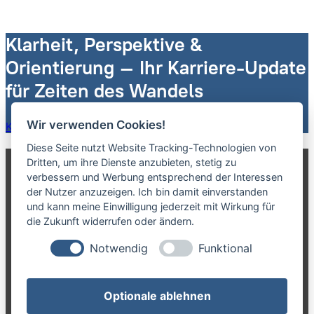
Klarheit, Perspektive &
Orientierung – Ihr Karriere-Update
für Zeiten des Wandels
Wir verwenden Cookies!
Karriere-Newsletter erhalten
Diese Seite nutzt Website Tracking-Technologien von
Dritten, um ihre Dienste anzubieten, stetig zu
Karriere-Werkstatt.com
verbessern und Werbung entsprechend der Interessen
der Nutzer anzuzeigen. Ich bin damit einverstanden
und kann meine Einwilligung jederzeit mit Wirkung für
ist eine Marke der NCN GmbH
die Zukunft widerrufen oder ändern.
Notwendig
Funktional
NCN GmbH
Optionale ablehnen
Anrather Str. 21