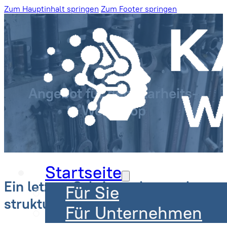
Zum Hauptinhalt springen
Zum Footer springen
Angebot für den Klarheits-
Workshop
Startseite
Ein letzter Schritt – dann geht es
Für Sie
strukturiert weiter
Für Unternehmen