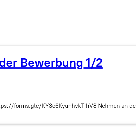
h
 der Bewerbung 1/2
 https://forms.gle/KY3o6KyunhvkTihV8 Nehmen an d