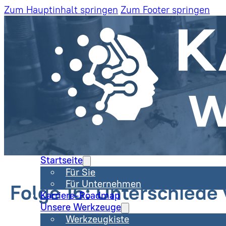
Zum Hauptinhalt springen
Zum Footer springen
Startseite
Für Sie
Für Unternehmen
Folge 16: Unterschiede
Karriere-Roadmap
Unsere Werkzeuge
Werkzeugkiste