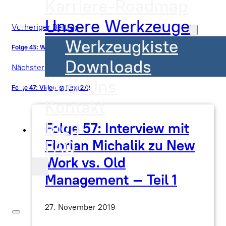
Karriere-Roadmap
Unsere Werkzeuge
Vorheriger Beitrag
Werkzeugkiste
Folge 45: Was macht einen guten Vortragsredner aus
Downloads
Nächster Beitrag
Über Uns
Folge 47: Video ist King 2/2
Kontakt
Blog
Folge 57: Interview mit
Florian Michalik zu New
FAQ
Work vs. Old
Management – Teil 1
27. November 2019