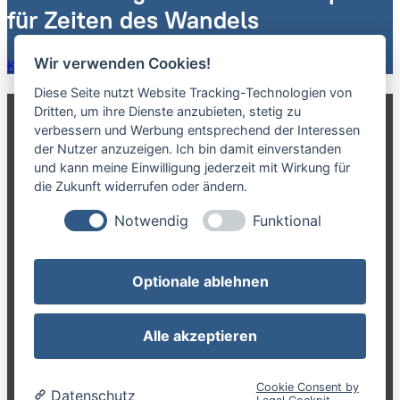
für Zeiten des Wandels
Wir verwenden Cookies!
Karriere-Newsletter erhalten
Diese Seite nutzt Website Tracking-Technologien von
Dritten, um ihre Dienste anzubieten, stetig zu
Karriere-Werkstatt.com
verbessern und Werbung entsprechend der Interessen
der Nutzer anzuzeigen. Ich bin damit einverstanden
und kann meine Einwilligung jederzeit mit Wirkung für
ist eine Marke der NCN GmbH
die Zukunft widerrufen oder ändern.
Notwendig
Funktional
NCN GmbH
Optionale ablehnen
Anrather Str. 21
47877 Willich
Alle akzeptieren
Cookie Consent by
Datenschutz