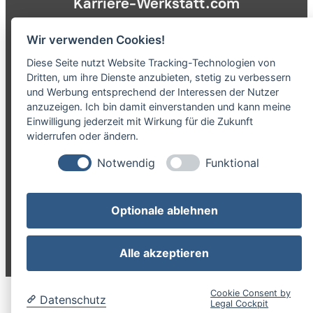
Karriere-Werkstatt.com
ist eine Marke der NCN GmbH
Wir verwenden Cookies!
Diese Seite nutzt Website Tracking-Technologien von
Dritten, um ihre Dienste anzubieten, stetig zu verbessern
und Werbung entsprechend der Interessen der Nutzer
anzuzeigen. Ich bin damit einverstanden und kann meine
NCN GmbH
Einwilligung jederzeit mit Wirkung für die Zukunft
Anrather Str. 21
widerrufen oder ändern.
47877 Willich
Notwendig
Funktional
Optionale ablehnen
Datenschutz
|
Impressum
Alle akzeptieren
Cookie Consent by
Datenschutz
Legal Cockpit