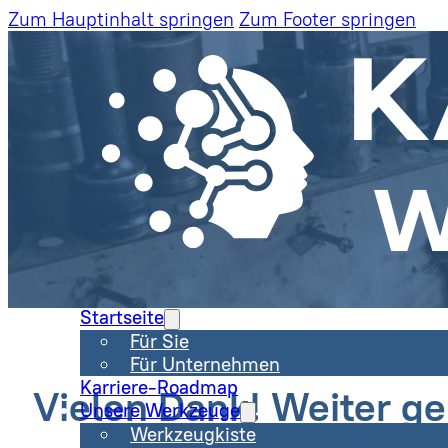
Zum Hauptinhalt springen
Zum Footer springen
Startseite
Für Sie
Für Unternehmen
Karriere-Roadmap
Vielen Dank! Weiter ge
Unsere Werkzeuge
Werkzeugkiste